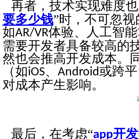
再者，技术实现难度也
要多少钱
”时，不可忽
如
体验、人工智能
AR/VR
需要开发者具备较高的
然也会推高开发成本。
（如
、
或跨平
iOS
Android
对成本产生影响。
最后，在考虑“
开发
app