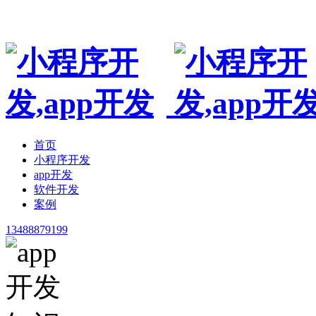
专业手机小程序开发,app制作开发公司,非模板
首页
小程序开发
app开发
软件开发
案例
13488879199