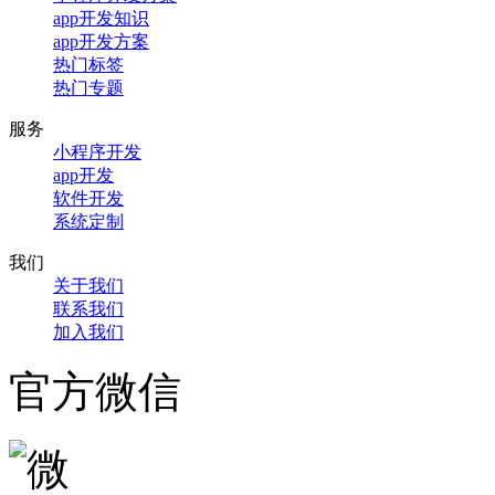
app开发知识
app开发方案
热门标签
热门专题
服务
小程序开发
app开发
软件开发
系统定制
我们
关于我们
联系我们
加入我们
官方微信