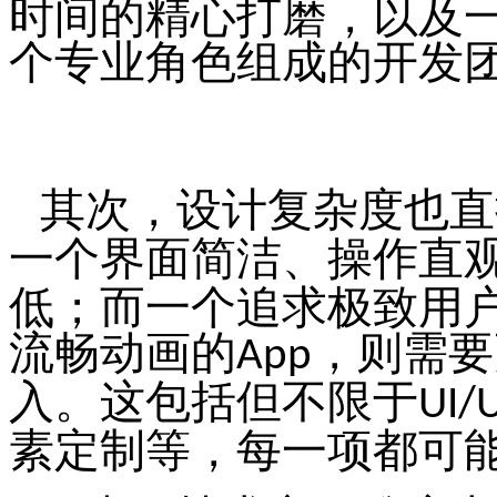
时间的精心打磨，以及
个专业角色组成的开发
其次，设计复杂度也直
一个界面简洁、操作直
低；而一个追求极致用
流畅动画的
，则需要
App
入。这包括但不限于
UI/
素定制等，每一项都可