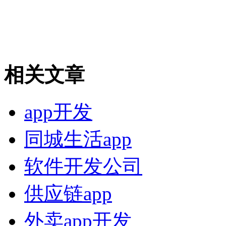
相关文章
app开发
同城生活app
软件开发公司
供应链app
外卖app开发