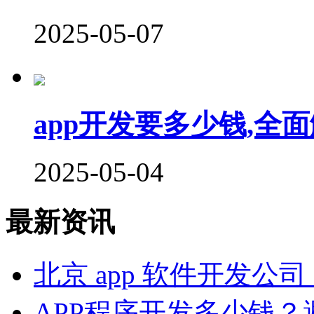
2025-05-07
app开发要多少钱,全
2025-05-04
最新资讯
北京 app 软件开发
APP程序开发多少钱？