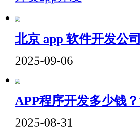
北京 app 软件开发
2025-09-06
APP程序开发多少钱
2025-08-31