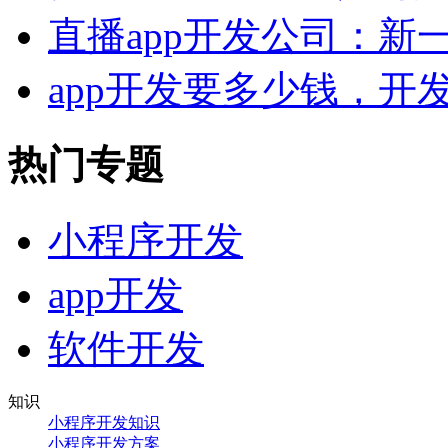
直播app开发公司：
app开发要多少钱，开
热门专题
小程序开发
app开发
软件开发
知识
小程序开发知识
小程序开发方案