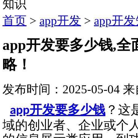
首页
>
app开发
>
app开
app开发要多少钱,
略！
发布时间：2025-05-04
来
开发要多少钱
？这
app
域的创业者、企业或个