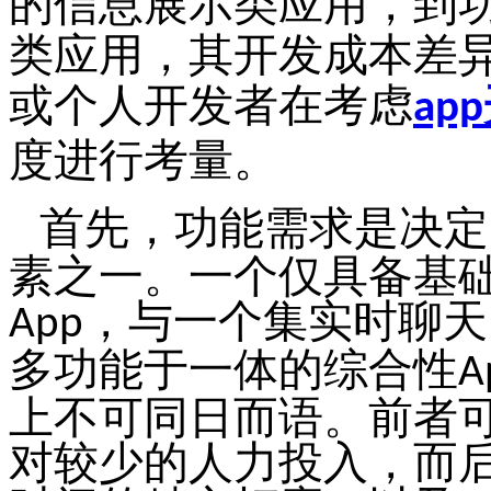
的信息展示类应用，到
类应用，其开发成本差
或个人开发者在考虑
app
度进行考量。
首先，功能需求是决定
素之一。一个仅具备基
，与一个集实时聊天
App
多功能于一体的综合性
A
上不可同日而语。前者
对较少的人力投入，而